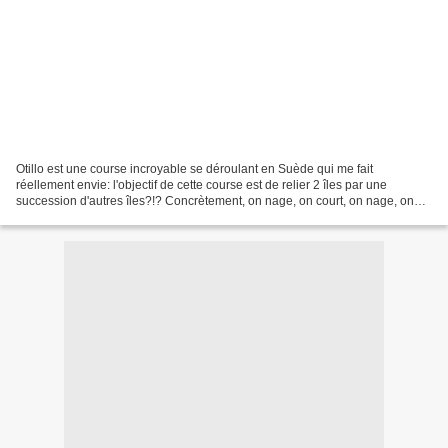
Otillo est une course incroyable se déroulant en Suède qui me fait
réellement envie: l'objectif de cette course est de relier 2 îles par une
succession d'autres îles?!? Concrètement, on nage, on court, on nage, on
court, ... pour un total de 10 kms de...