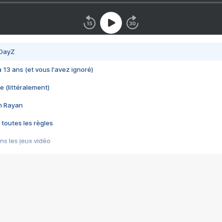
 DayZ
 a 13 ans (et vous l'avez ignoré)
e (littéralement)
im Rayan
 toutes les règles
s les jeux vidéo
us choquant de Rockstar ? - Le scandale BULLY
e plus moche de Steam
du RÊVE tourne au CAUCHEMAR
pendant 8 heures