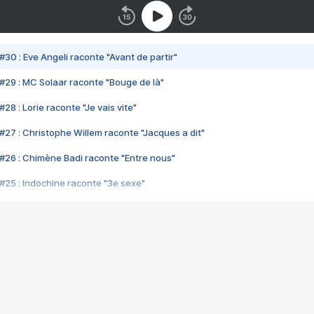
#30 : Eve Angeli raconte "Avant de partir"
#29 : MC Solaar raconte "Bouge de là"
28 : Lorie raconte "Je vais vite"
#27 : Christophe Willem raconte "Jacques a dit"
#26 : Chimène Badi raconte "Entre nous"
#25 : Indochine raconte "3e sexe"
#24 : Zaho raconte "C'est chelou"
#23 : Patrick Bruel raconte "Au café des délices"
#22 : Kyo raconte "Le chemin"
#21 : Nolwenn Leroy raconte "Cassé"
#20 : Patrick Hernandez raconte "Born to be alive"