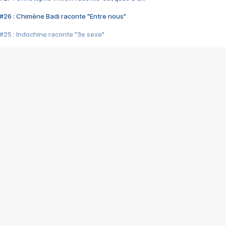
#26 : Chimène Badi raconte "Entre nous"
#25 : Indochine raconte "3e sexe"
#24 : Zaho raconte "C'est chelou"
#23 : Patrick Bruel raconte "Au café des délices"
#22 : Kyo raconte "Le chemin"
#21 : Nolwenn Leroy raconte "Cassé"
#20 : Patrick Hernandez raconte "Born to be alive"
#19 : Lorie raconte "Près de moi"
#18 : Michael Jones raconte "A nos actes manqués" (avec Jean-Jacque
#17 : Khaled raconte "Aïcha"
#16 : Corneille raconte "Parce qu'on vient de loin"
#15 : Indochine raconte "L'aventurier"