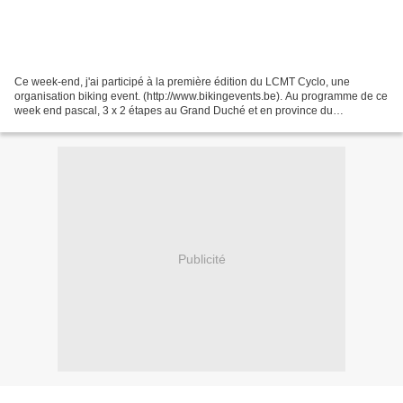
Ce week-end, j'ai participé à la première édition du LCMT Cyclo, une
organisation biking event. (http://www.bikingevents.be). Au programme de ce
week end pascal, 3 x 2 étapes au Grand Duché et en province du
Luxembourg. Alors, pourquoi 3x2? En fait, chaque...
Publicité