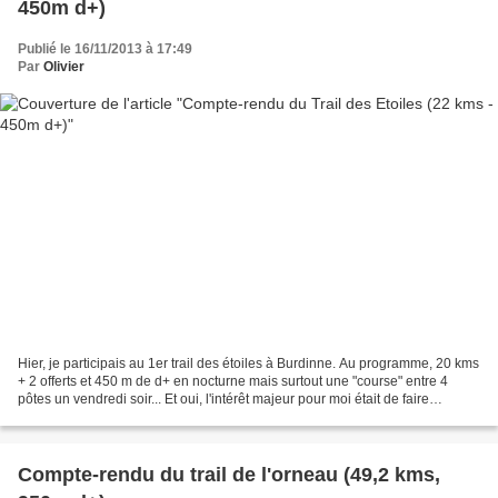
450m d+)
Publié le 16/11/2013 à 17:49
Par
Olivier
Hier, je participais au 1er trail des étoiles à Burdinne. Au programme, 20 kms
+ 2 offerts et 450 m de d+ en nocturne mais surtout une "course" entre 4
pôtes un vendredi soir... Et oui, l'intérêt majeur pour moi était de faire
découvrir le trail à 2 amis...
Compte-rendu du trail de l'orneau (49,2 kms,