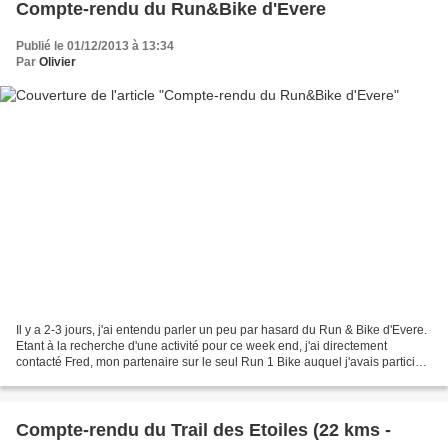
Compte-rendu du Run&Bike d'Evere
Publié le 01/12/2013 à 13:34
Par
Olivier
Il y a 2-3 jours, j'ai entendu parler un peu par hasard du Run & Bike d'Evere.
Etant à la recherche d'une activité pour ce week end, j'ai directement
contacté Fred, mon partenaire sur le seul Run 1 Bike auquel j'avais participé
jusqu'à présent. Malheureusement...
Compte-rendu du Trail des Etoiles (22 kms -