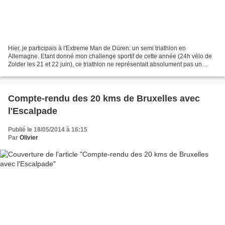
Hier, je participais à l'Extreme Man de Düren: un semi triathlon en
Allemagne. Etant donné mon challenge sportif de cette année (24h vélo de
Zolder les 21 et 22 juin), ce triathlon ne représentait absolument pas un
objectif prioritaire; il était, d'un...
Compte-rendu des 20 kms de Bruxelles avec
l'Escalpade
Publié le 18/05/2014 à 16:15
Par
Olivier